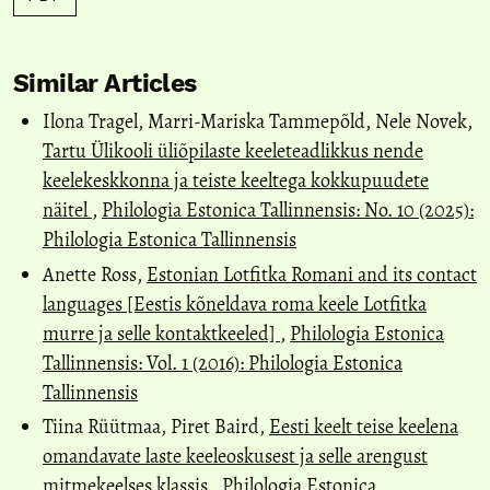
Similar Articles
Ilona Tragel, Marri-Mariska Tammepõld, Nele Novek,
Tartu Ülikooli üliõpilaste keeleteadlikkus nende
keelekeskkonna ja teiste keeltega kokkupuudete
näitel
,
Philologia Estonica Tallinnensis: No. 10 (2025):
Philologia Estonica Tallinnensis
Anette Ross,
Estonian Lotfitka Romani and its contact
languages [Eestis kõneldava roma keele Lotfitka
murre ja selle kontaktkeeled]
,
Philologia Estonica
Tallinnensis: Vol. 1 (2016): Philologia Estonica
Tallinnensis
Tiina Rüütmaa, Piret Baird,
Eesti keelt teise keelena
omandavate laste keeleoskusest ja selle arengust
mitmekeelses klassis
,
Philologia Estonica