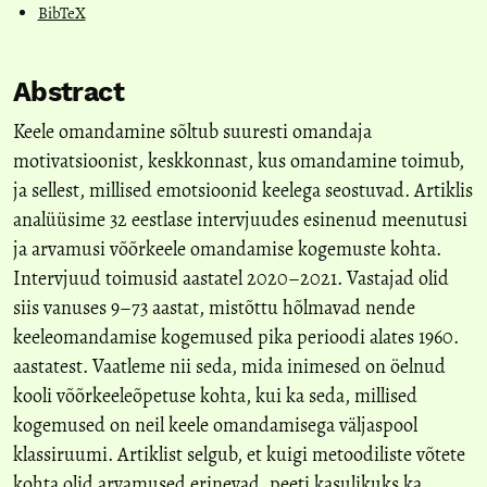
BibTeX
Abstract
Keele omandamine sõltub suuresti omandaja
motivatsioonist, keskkonnast, kus omandamine toimub,
ja sellest, millised emotsioonid keelega seostuvad. Artiklis
analüüsime 32 eestlase intervjuudes esinenud meenutusi
ja arvamusi võõrkeele omandamise kogemuste kohta.
Intervjuud toimusid aastatel 2020–2021. Vastajad olid
siis vanuses 9–73 aastat, mistõttu hõlmavad nende
keeleomandamise kogemused pika perioodi alates 1960.
aastatest. Vaatleme nii seda, mida inimesed on öelnud
kooli võõrkeeleõpetuse kohta, kui ka seda, millised
kogemused on neil keele omandamisega väljaspool
klassiruumi. Artiklist selgub, et kuigi metoodiliste võtete
kohta olid arvamused erinevad, peeti kasulikuks ka