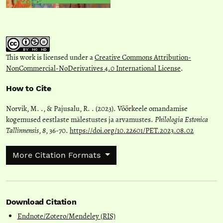
This work is licensed under a
Creative Commons Attribution-
NonCommercial-NoDerivatives 4.0 International License
.
How to Cite
Norvik, M. ., & Pajusalu, R. . (2023). Võõrkeele omandamise
kogemused eestlaste mälestustes ja arvamustes.
Philologia Estonica
Tallinnensis
,
8
, 36-70.
https://doi.org/10.22601/PET.2023.08.02
More Citation Formats
Download Citation
Endnote/Zotero/Mendeley (RIS)