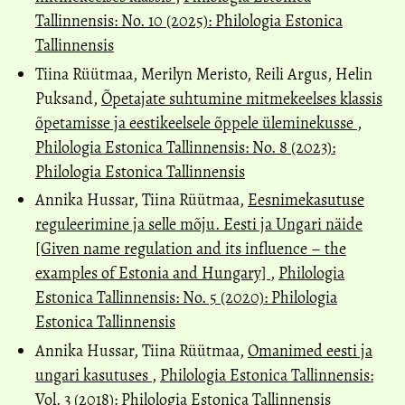
Tallinnensis: No. 10 (2025): Philologia Estonica
Tallinnensis
Tiina Rüütmaa, Merilyn Meristo, Reili Argus, Helin
Puksand,
Õpetajate suhtumine mitmekeelses klassis
õpetamisse ja eestikeelsele õppele üleminekusse
,
Philologia Estonica Tallinnensis: No. 8 (2023):
Philologia Estonica Tallinnensis
Annika Hussar, Tiina Rüütmaa,
Eesnimekasutuse
reguleerimine ja selle mõju. Eesti ja Ungari näide
[Given name regulation and its influence – the
examples of Estonia and Hungary]
,
Philologia
Estonica Tallinnensis: No. 5 (2020): Philologia
Estonica Tallinnensis
Annika Hussar, Tiina Rüütmaa,
Omanimed eesti ja
ungari kasutuses
,
Philologia Estonica Tallinnensis:
Vol. 3 (2018): Philologia Estonica Tallinnensis