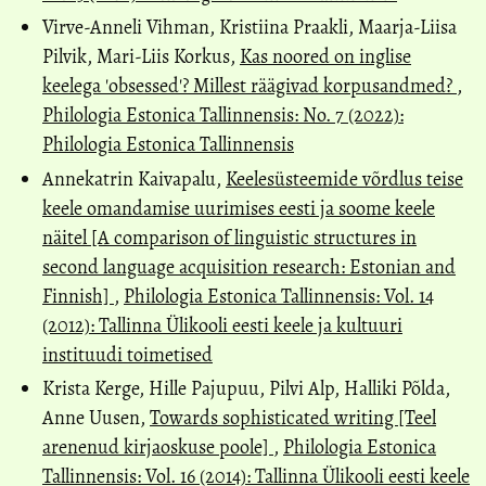
Virve-Anneli Vihman, Kristiina Praakli, Maarja-Liisa
Pilvik, Mari-Liis Korkus,
Kas noored on inglise
keelega 'obsessed'? Millest räägivad korpusandmed?
,
Philologia Estonica Tallinnensis: No. 7 (2022):
Philologia Estonica Tallinnensis
Annekatrin Kaivapalu,
Keelesüsteemide võrdlus teise
keele omandamise uurimises eesti ja soome keele
näitel [A comparison of linguistic structures in
second language acquisition research: Estonian and
Finnish]
,
Philologia Estonica Tallinnensis: Vol. 14
(2012): Tallinna Ülikooli eesti keele ja kultuuri
instituudi toimetised
Krista Kerge, Hille Pajupuu, Pilvi Alp, Halliki Põlda,
Anne Uusen,
Towards sophisticated writing [Teel
arenenud kirjaoskuse poole]
,
Philologia Estonica
Tallinnensis: Vol. 16 (2014): Tallinna Ülikooli eesti keele