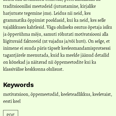
traditsioonilisi meetodeid (jutustamine, kirjalike
harjutuste tegemine jms). Leidus nii neid, kes
grammatika õppimist pooldasid, kui ka neid, kes selle
vajalikkuses kahtlesid. Väga oluliseks osutus õpetaja isiku
ja õpperühma mõju, samuti rõhutati motivatsiooni alla
liigituvaid faktoreid (nt vajadus ja/või huvi). On selge, et
inimene ei suuda päris täpselt keeleomandamisprotsessi
tagantjärele meenutada, kuid ka meelde jäänud detailid
on kõnekad ja näitavad nii õppemeetodite kui ka
klassivälise keskkonna olulisust.
Keywords
motivatsioon
,
õppemeetodid
,
keeleteadlikkus
,
keelevaist
,
eesti keel
PDF