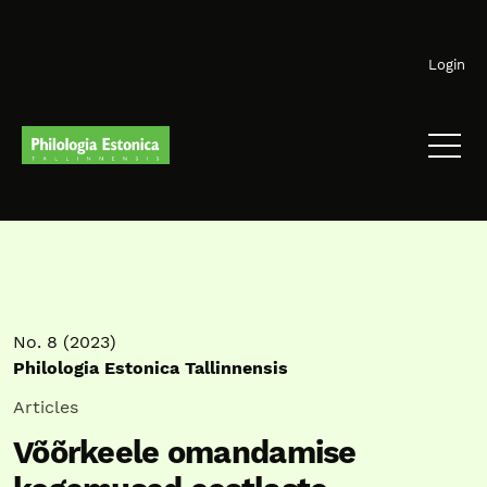
Skip to main navigation menu
Skip to main content
Skip to site footer
Login
No. 8 (2023)
Philologia Estonica Tallinnensis
Articles
Võõrkeele omandamise