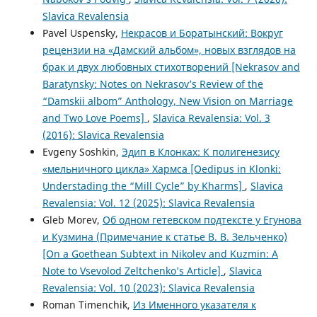
Slavica Revalensia
Pavel Uspensky,
Некрасов и Боратынский: Вокруг
рецензии на «Дамский альбом», новых взглядов на
брак и двух любовных стихотворений [Nekrasov and
Baratynsky: Notes on Nekrasov’s Review of the
“Damskii albom” Anthology, New Vision on Marriage
and Two Love Poems]
,
Slavica Revalensia: Vol. 3
(2016): Slavica Revalensia
Evgeny Soshkin,
Эдип в Клонках: К полигенезису
«мельничного цикла» Хармса [Oedipus in Klonki:
Understading the “Mill Cycle” by Kharms]
,
Slavica
Revalensia: Vol. 12 (2025): Slavica Revalensia
Gleb Morev,
Об одном гетевском подтексте у Егунова
и Кузмина (Примечание к статье В. В. Зельченко)
[On a Goethean Subtext in Nikolev and Kuzmin: A
Note to Vsevolod Zeltchenko’s Article]
,
Slavica
Revalensia: Vol. 10 (2023): Slavica Revalensia
Roman Timenchik,
Из Именного указателя к