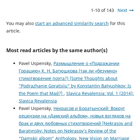
1-10 of 143
Next
You may also
start an advanced similarity search
for this
article.
Most read articles by the same author(s)
Pavel Uspensky,
Pазмышление о «Подражании
Горацию» К. Н. Батюшкова (так ли «безумно»
стихотворение поэта?) [Some Thoughts about
“Podrazhanie Goratsiiu” by Konstantin Batyushkov: Is
the Poem that Mad?]
,
Slavica Revalensia: Vol. 1 (2014):
Slavica Revalensia
Pavel Uspensky,
Некрасов и Боратынский: Вокруг
рецензии на «Дамский альбом», новых взглядов на
брак и двух любовных стихотворений [Nekrasov and
Baratynsky: Notes on Nekrasov’s Review of the
“Damskii albom” Anthology, New Vision on Marriage