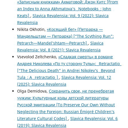
«Записным книжкам» Ахматовой: Джон Китс [From
an Index to Anna Akhmatova’s _Notebooks_: John
Keats]
,
Slavica Revalensia: Vol. 9 (2022): Slavica
Revalensia
Nikita Okhotin,
«Косящий бег» (Петрарка —
Мандельштам — Петрарка) [“The Scything Run”:
Petrarch—Mandel’shtam—Petrarch]
,
Slavica
Revalensia: Vol. 8 (2021): Slavica Revalensia
Vsevolod Zeltchenko,
«Сладкая смерть» в романе
Андрея Николева «По ту сторону Тулы»: _Retractatio_
[“The Delicious Death” in Andrei Nikolev’s _Beyond
Tula_: A _retractatio_]
,
Slavica Revalensia: Vol. 12
(2025): Slavica Revalensia
Olga Demidova,
Сохранить свое, не пренебрегая
чужим: Культурные коды детской литературы
Русской эмиграции [To Preserve Our Own Without
Neglecting the Foreign: Russian Émigré Children’s
Literature Cultural Codes]
,
Slavica Revalensia: Vol. 6
(2019): Slavica Revalensia