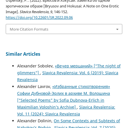
Uspensky, P. . (2022). Брюсов и Хокусай: Заметка об одном
эротическом образе [Bryusov and Hokusai: A Note on One Erotic
Image].
Slavica Revalensia
,
9
, 146-152.
https://doi.org/10.22601/SR.2022.09.06
More Citation Formats
Similar Articles
Alexander Sobolev,
«Вечер мерцаний» [“The night оf
glimmers”]
,
Slavica Revalensia: Vol. 6 (2019): Slavica
Revalensia
Alexander Lavrov,
«Избранные стихотворения»
Софии Дубновой-Эрлих в архиве М. Волошина
[“Selected Poems” by Sofia Dubnova-Erlich in
Maximilian Voloshin’s Archive]
,
Slavica Revalensia:
Vol. 11 (2024): Slavica Revalensia
Alexander Dolinin,
On Some Contexts and Subtexts of
Nabokov’s Podvig
,
Slavica Revalensia: Vol. 7 (2020):