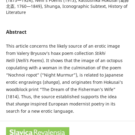
(1873—1924), Nelli’s Poems (1913), Katsushika Hokusai (葛飾
北斎, 1760—1849), Shunga, Iconographic Subtext, History of
Literature
Abstract
This article concerns the likely source of an erotic image
from Valery Bryusov’s hoax poem collection
Stikhi
Nelli
(
Nelli’s Poems
). It shows that the image of an octopus
copulating with a woman in the culmination of the poem
“Nochnoi ropot” (“Night Murmur”), is related to Japanese
erotic engravings (
shunga
), and originates from Hokusai’s
woodblock print “The Dream of the Fisherman’s Wife”
(1814). Thus, the source established supports the idea
that
shunga
inspired European modernist poetry in its
search for a new erotic language.