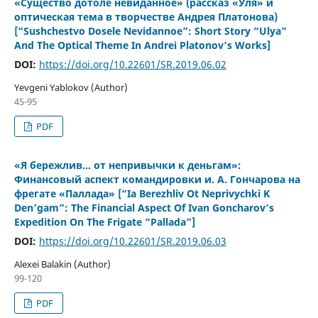
«Существо дотоле невиданное» (рассказ «Уля» и
оптическая тема в творчестве Андрея Платонова)
[“Sushchestvo Dosele Nevidannoe”: Short Story “Ulya”
And The Optical Theme In Andrei Platonov’s Works]
DOI:
https://doi.org/10.22601/SR.2019.06.02
Yevgeni Yablokov (Author)
45-95
PDF
«Я бережлив… от непривычки к деньгам»:
Финансовый аспект командировки и. А. Гончарова на
фрегате «Паллада» [“Ia Berezhliv Ot Neprivychki K
Den’gam”: The Financial Aspect Of Ivan Goncharov’s
Expedition On The Frigate “Pallada”]
DOI:
https://doi.org/10.22601/SR.2019.06.03
Alexei Balakin (Author)
99-120
PDF