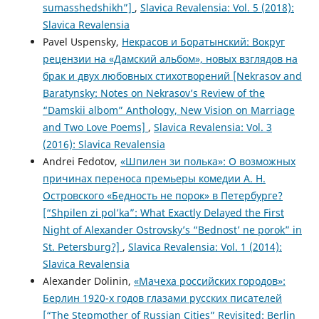
sumasshedshikh”]
,
Slavica Revalensia: Vol. 5 (2018):
Slavica Revalensia
Pavel Uspensky,
Некрасов и Боратынский: Вокруг
рецензии на «Дамский альбом», новых взглядов на
брак и двух любовных стихотворений [Nekrasov and
Baratynsky: Notes on Nekrasov’s Review of the
“Damskii albom” Anthology, New Vision on Marriage
and Two Love Poems]
,
Slavica Revalensia: Vol. 3
(2016): Slavica Revalensia
Andrei Fedotov,
«Шпилен зи полька»: О возможных
причинах переноса премьеры комедии А. Н.
Островского «Бедность не порок» в Петербургe?
[“Shpilen zi pol’ka”: What Exactly Delayed the First
Night of Alexander Ostrovsky’s “Bednost’ ne porok” in
St. Petersburg?]
,
Slavica Revalensia: Vol. 1 (2014):
Slavica Revalensia
Alexander Dolinin,
«Мачеха российских городов»:
Берлин 1920-х годов глазами русских писателей
[“The Stepmother of Russian Cities” Revisited: Berlin