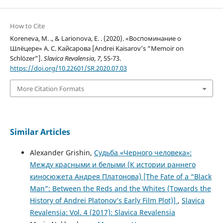
How to Cite
Koreneva, M. ., & Larionova, E. . (2020). «Воспоминание о
Шлёцере» А. С. Кайсарова [Andrei Kaisarov’s “Memoir on
Schlözer”].
Slavica Revalensia
,
7
, 55-73.
https://doi.org/10.22601/SR.2020.07.03
More Citation Formats
Similar Articles
Alexander Grishin,
Судьба «Черного человека»:
Между красными и белыми (К истории раннего
киносюжета Андрея Платонова) [The Fate of a “Black
Man”: Between the Reds and the Whites (Towards the
History of Andrei Platonov’s Early Film Plot)]
,
Slavica
Revalensia: Vol. 4 (2017): Slavica Revalensia