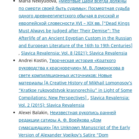
Maria Neklyudova,
«Мертвые Цари всегда должны
по смерти своей быть судимы»: Посмертная судьба
одного древнеегипетского обычая в русской и
европейской словесности XVI – XIX вв. [“Dead Kings
Must Always be Judged after Their Demise”: The
Afterlife of an Ancient Egyptian Custom in the Russian
and European Literature of the 16th to 19th Centuries]
,
Slavica Revalensia: Vol. 8 (2021): Slavica Revalensia
Andrei Kostin,
Творческая история «Краткого
руководства к красноречию» М. В. Ломоносова в
свете компиляционных источников: Новые
материалы [A Creative History of Mikhail Lomonosov’s
“Kratkoe rukovodstvok krasnorechiiu” in Light of Some
Compilations: New Perspectives]
,
Slavica Revalensia:
Vol. 2 (2015): Slavica Revalensia
Alexei Balakin,
Неизвестная рукопись ранней
редакции сатиры А. Ф. Воейкова «Дом
сумасшедших» [An Unknown Manuscript of the Early
Version of Alexander Voeikov’s Satire “Dom