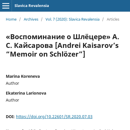
Slavica Revalensia
Home
/
Archives
/
Vol. 7 (2020): Slavica Revalensia
/
Articles
«Воспоминание о Шлёцере» А.
С. Кайсарова [Andrei Kaisarov’s
“Memoir on Schlözer”]
Marina Koreneva
Author
Ekaterina Larionova
Author
DOI:
https://doi.org/10.22601/SR.2020.07.03