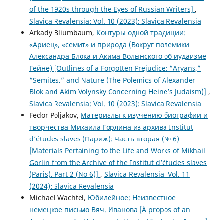
of the 1920s through the Eyes of Russian Writers]
,
Slavica Revalensia: Vol. 10 (2023): Slavica Revalensia
Arkady Bliumbaum,
Контуры одной традиции:
«Ариец», «семит» и природа (Вокруг полемики
Александра Блока и Акима Волынского об иудаизме
Гейне) [Outlines of a Forgotten Prejudice: “Aryans,”
“Semites,” and Nature (The Polemics of Alexander
Blok and Akim Volynsky Concerning Heine’s Judaism)]
,
Slavica Revalensia: Vol. 10 (2023): Slavica Revalensia
Fedor Poljakov,
Материалы к изучению биографии и
творчества Михаила Горлина из архива Institut
d’études slaves (Париж): Часть вторая (№ 6)
[Materials Pertaining to the Life and Works of Mikhail
Gorlin from the Archive of the Institut d’études slaves
(Paris). Part 2 (No 6)]
,
Slavica Revalensia: Vol. 11
(2024): Slavica Revalensia
Michael Wachtel,
Юбилейное: Неизвестное
немецкое письмо Вяч. Иванова [À propos of an