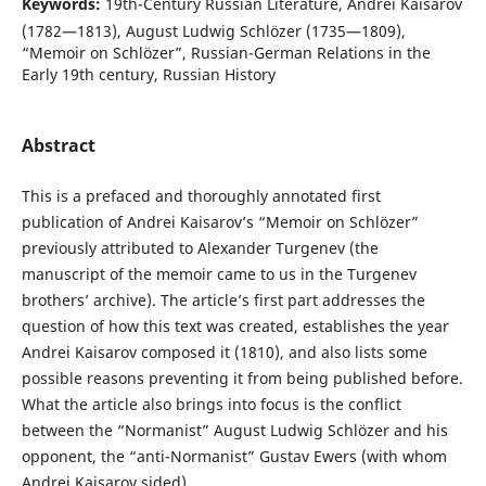
Keywords:
19th-Century Russian Literature, Andrei Kaisarov
(1782—1813), August Ludwig Schlözer (1735—1809),
“Memoir on Schlözer”, Russian-German Relations in the
Early 19th century, Russian History
Abstract
This is a prefaced and thoroughly annotated first
publication of Andrei Kaisarov’s “Memoir on Schlözer”
previously attributed to Alexander Turgenev (the
manuscript of the memoir came to us in the Turgenev
brothers’ archive). The article’s first part addresses the
question of how this text was created, establishes the year
Andrei Kaisarov composed it (1810), and also lists some
possible reasons preventing it from being published before.
What the article also brings into focus is the conflict
between the “Normanist” August Ludwig Schlözer and his
opponent, the “anti-Normanist” Gustav Ewers (with whom
Andrei Kaisarov sided).