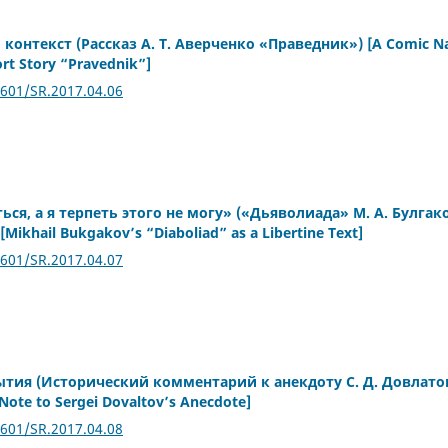
онтекст (Рассказ А. Т. Аверченко «Праведник») [A Comic Nar
rt Story “Pravednik”]
2601/SR.2017.04.06
ься, а я терпеть этого не могу» («Дьяволиада» М. А. Булгак
ikhail Bukgakov’s “Diaboliad” as a Libertine Text]
2601/SR.2017.04.07
тия (Исторический комментарий к анекдоту С. Д. Довлатова)
 Note to Sergei Dovaltov’s Anecdote]
2601/SR.2017.04.08