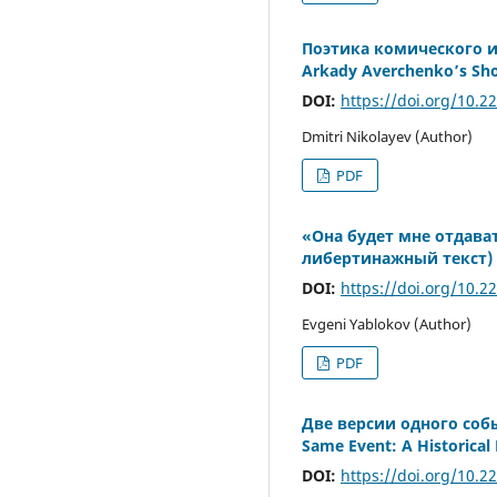
Поэтика комического и к
Arkady Averchenko’s Sho
DOI:
https://doi.org/10.2
Dmitri Nikolayev (Author)
PDF
«Она будет мне отдават
либертинажный текст) [M
DOI:
https://doi.org/10.2
Evgeni Yablokov (Author)
PDF
Две версии одного собы
Same Event: A Historical
DOI:
https://doi.org/10.2