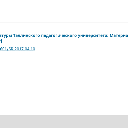
атуры Таллинского педагогического университета: Матери
]
2601/SR.2017.04.10