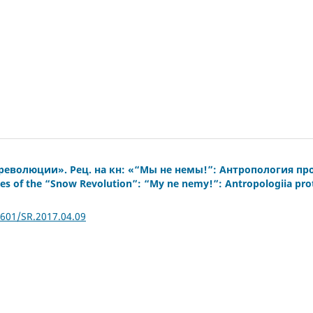
еволюции». Рец. на кн: «“Мы не немы!”: Антропология про
es of the “Snow Revolution”: “My ne nemy!”: Antropologiia pro
2601/SR.2017.04.09