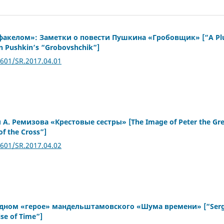
акелом»: Заметки о повести Пушкина «Гробовщик» [“A Pl
on Pushkin’s “Grobovshchik”]
2601/SR.2017.04.01
 А. Ремизова «Крестовые сестры» [The Image of Peter the Grea
of the Cross”]
2601/SR.2017.04.02
дном «герое» мандельштамовского «Шума времени» [“Sergei
se of Time”]