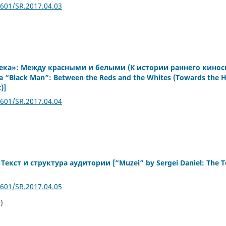
2601/SR.2017.04.03
ека»: Между красными и белыми (К истории раннего кино
a “Black Man”: Between the Reds and the Whites (Towards the H
)]
2601/SR.2017.04.04
Текст и структура аудитории [“Muzei” by Sergei Daniel: The Te
2601/SR.2017.04.05
)