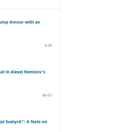
ump Amour with an
9-39
t in Alexei Remizov’s
40-67
 Ivanych”: A Note on