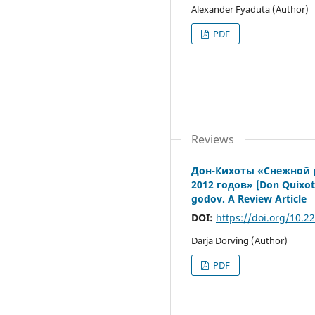
Alexander Fyaduta (Author)
PDF
Reviews
Дон-Кихоты «Cнежной р
2012 годов» [Don Quixot
godov. A Review Article
DOI:
https://doi.org/10.2
Darja Dorving (Author)
PDF