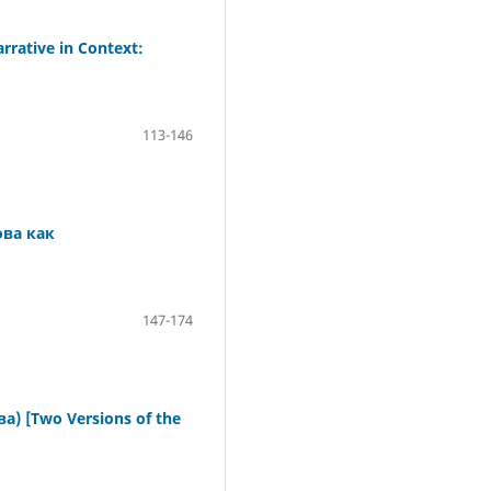
rative in Context:
113-146
ова как
147-174
 [Two Versions of the