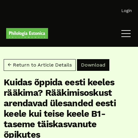
Skip to main navigation menu
Skip to main content
Skip to site footer
Login
Download PD
← Return to Article Details
Download
Kuidas õppida eesti keeles
rääkima? Rääkimisoskust
arendavad ülesanded eesti
keele kui teise keele B1-
taseme täiskasvanute
õpikutes