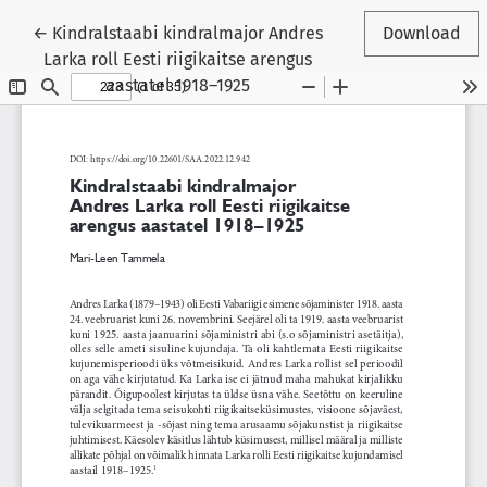
Return to Article Details
←
Kindralstaabi kindralmajor Andres
Download
Larka roll Eesti riigikaitse arengus
aastatel 1918–1925