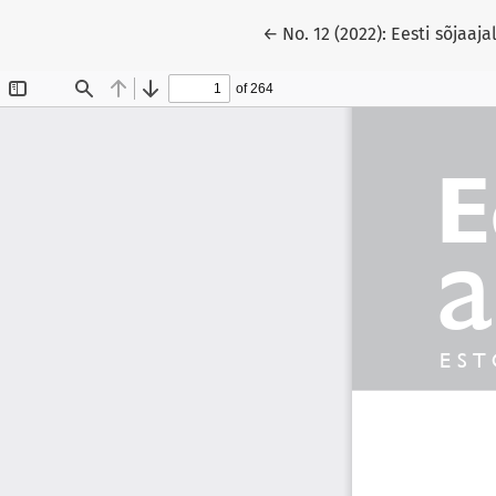
Return to Article Details
←
No. 12 (2022): Eesti sõjaaj