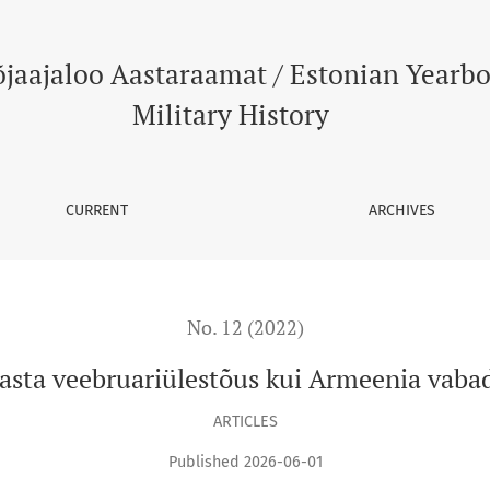
vabadussõda
õjaajaloo Aastaraamat / Estonian Yearbo
Military History
CURRENT
ARCHIVES
No. 12 (2022)
aasta veebruariülestõus kui Armeenia vaba
ARTICLES
Published 2026-06-01