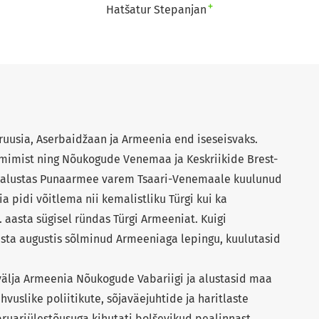
+
Hatšatur Stepanjan
ruusia, Aserbaidžaan ja Armeenia end iseseisvaks.
mimist ning Nõukogude Venemaa ja Keskriikide Brest-
st alustas Punaarmee varem Tsaari-Venemaale kuulunud
a pidi võitlema nii kemalistliku Türgi kui ka
aasta sügisel ründas Türgi Armeeniat. Kuigi
sta augustis sõlminud Armeeniaga lepingu, kuulutasid
älja Armeenia Nõukogude Vabariigi ja alustasid maa
vuslike poliitikute, sõjaväejuhtide ja haritlaste
bruariülestõusuga kihutati bolševikud pealinnast