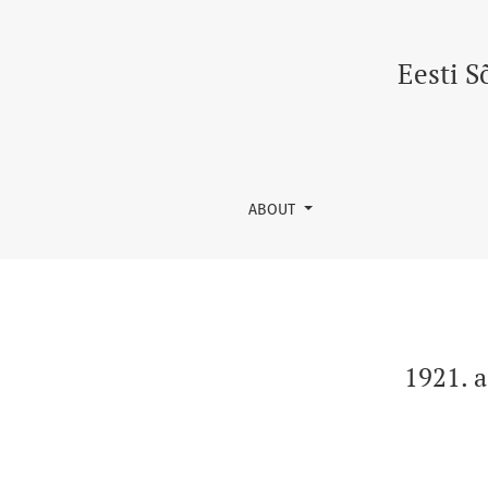
1921. aasta veebruariülestõus kui Armeenia 
Eesti S
ABOUT
1921. 