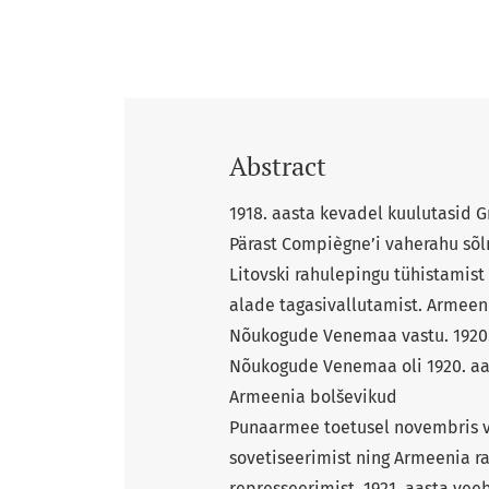
Abstract
1918. aasta kevadel kuulutasid G
Pärast Compiègne’i vaherahu sõl
Litovski rahulepingu tühistami
alade tagasivallutamist. Armeeni
Nõukogude Venemaa vastu. 1920. 
Nõukogude Venemaa oli 1920. aa
Armeenia bolševikud
Punaarmee toetusel novembris v
sovetiseerimist ning Armeenia rah
represseerimist. 1921. aasta vee