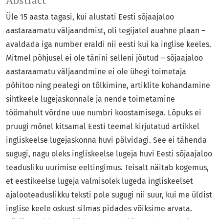
Abstract
Üle 15 aasta tagasi, kui alustati Eesti sõjaajaloo
aastaraamatu väljaandmist, oli tegijatel auahne plaan –
avaldada iga number eraldi nii eesti kui ka inglise keeles.
Mitmel põhjusel ei ole tänini selleni jõutud – sõjaajaloo
aastaraamatu väljaandmine ei ole ühegi toimetaja
põhitoo ning pealegi on tõlkimine, artiklite kohandamine
sihtkeele lugejaskonnale ja nende toimetamine
töömahult võrdne uue numbri koostamisega. Lõpuks ei
pruugi mõnel kitsamal Eesti teemal kirjutatud artikkel
ingliskeelse lugejaskonna huvi pälvidagi. See ei tähenda
sugugi, nagu oleks ingliskeelse lugeja huvi Eesti sõjaajaloo
teadusliku uurimise eeltingimus. Teisalt näitab kogemus,
et eestikeelse lugeja valmisolek lugeda ingliskeelset
ajalooteaduslikku teksti pole sugugi nii suur, kui me üldist
inglise keele oskust silmas pidades võiksime arvata.